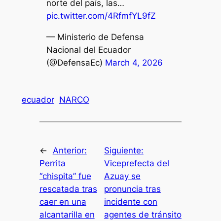
norte del país, las…
pic.twitter.com/4RfmfYL9fZ
— Ministerio de Defensa
Nacional del Ecuador
(@DefensaEc)
March 4, 2026
ecuador
NARCO
←
Anterior:
Siguiente:
Perrita
Viceprefecta del
“chispita” fue
Azuay se
rescatada tras
pronuncia tras
caer en una
incidente con
alcantarilla en
agentes de tránsito