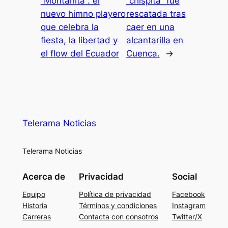
“Montañita”: el
“chispita” fue
nuevo himno playero
rescatada tras
que celebra la
caer en una
fiesta, la libertad y
alcantarilla en
el flow del Ecuador
Cuenca.
→
Telerama Noticias
Telerama Noticias
Acerca de
Privacidad
Social
Equipo
Política de privacidad
Facebook
Historia
Términos y condiciones
Instagram
Carreras
Contacta con consotros
Twitter/X