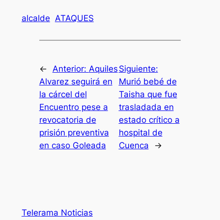
alcalde
ATAQUES
←
Anterior:
Aquiles
Siguiente:
Alvarez seguirá en
Murió bebé de
la cárcel del
Taisha que fue
Encuentro pese a
trasladada en
revocatoria de
estado crítico a
prisión preventiva
hospital de
en caso Goleada
Cuenca
→
Telerama Noticias