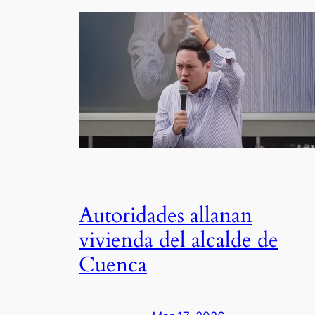
Autoridades allanan
vivienda del alcalde de
Cuenca