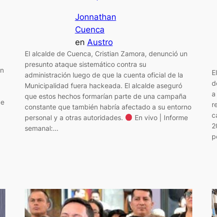
Jonnathan
Cuenca
en
Austro
El alcalde de Cuenca, Cristian Zamora, denunció un
presunto ataque sistemático contra su
ón
E
administración luego de que la cuenta oficial de la
d
Municipalidad fuera hackeada. El alcalde aseguró
a
que estos hechos formarían parte de una campaña
de
r
constante que también habría afectado a su entorno
c
personal y a otras autoridades.
En vivo | Informe
2
semanal:…
p