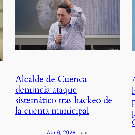
Alcalde de Cuenca
denuncia ataque
sistemático tras hackeo de
la cuenta municipal
Abr 6, 2026
—
por