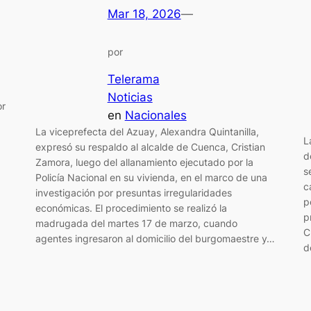
Mar 18, 2026
—
por
Telerama
Noticias
or
en
Nacionales
La viceprefecta del Azuay, Alexandra Quintanilla,
L
expresó su respaldo al alcalde de Cuenca, Cristian
d
Zamora, luego del allanamiento ejecutado por la
s
Policía Nacional en su vivienda, en el marco de una
c
investigación por presuntas irregularidades
p
económicas. El procedimiento se realizó la
p
madrugada del martes 17 de marzo, cuando
C
agentes ingresaron al domicilio del burgomaestre y…
d