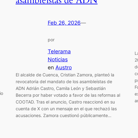
asambleístas de ADN
Feb 26, 2026
—
por
Telerama
L
Noticias
2
d
en
Austro
c
El alcalde de Cuenca, Cristian Zamora, planteó la
p
revocatoria del mandato de los asambleístas de
F
ADN Adrián Castro, Camila León y Sebastián
io
e
Becerra por haber votado a favor de las reformas al
a
COOTAD. Tras el anuncio, Castro reaccionó en su
cuenta de X con un mensaje en el que rechazó las
acusaciones. Zamora cuestionó públicamente…