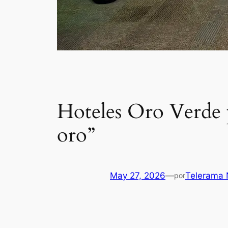
Hoteles Oro Verde p
oro”
May 27, 2026
—
Telerama 
por