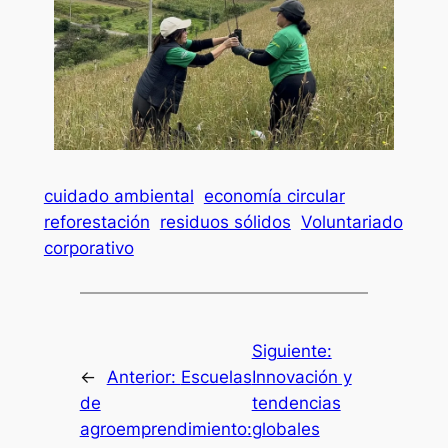
cuidado ambiental
economía circular
reforestación
residuos sólidos
Voluntariado
corporativo
Siguiente:
←
Anterior:
Escuelas
Innovación y
de
tendencias
agroemprendimiento:
globales