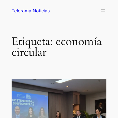
Saltar
Telerama Noticias
al
contenido
Etiqueta:
economía
circular