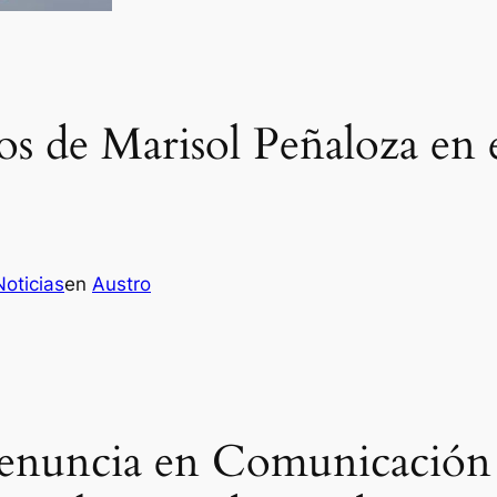
s de Marisol Peñaloza en 
oticias
en
Austro
, renuncia en Comunicación