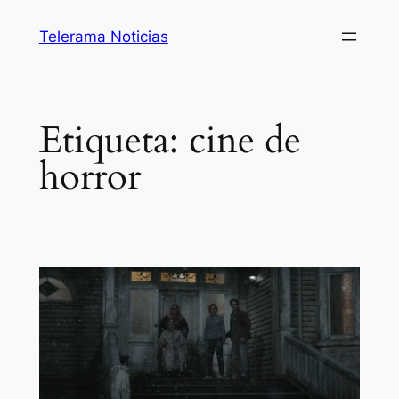
Saltar
Telerama Noticias
al
contenido
Etiqueta:
cine de
horror