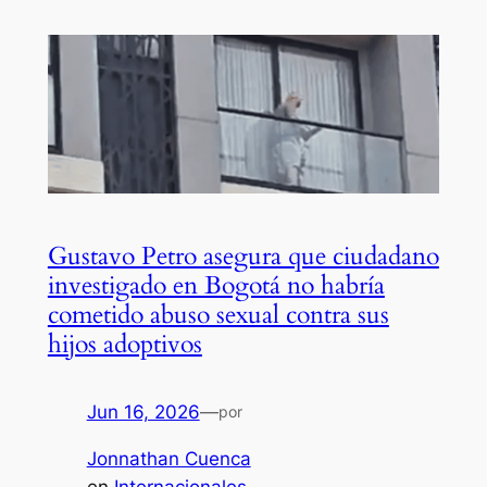
Gustavo Petro asegura que ciudadano
investigado en Bogotá no habría
cometido abuso sexual contra sus
hijos adoptivos
Jun 16, 2026
—
por
Jonnathan Cuenca
en
Internacionales