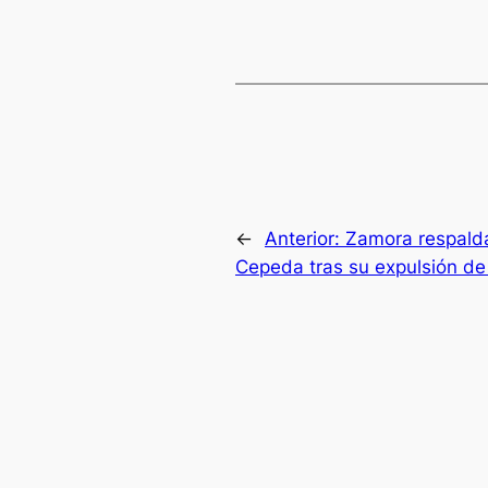
←
Anterior:
Zamora respald
Cepeda tras su expulsión d