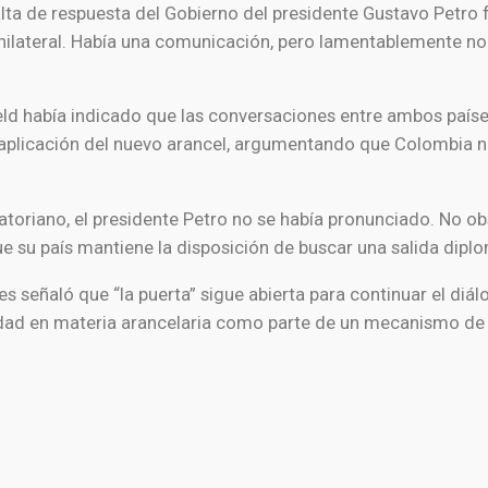
lta de respuesta del Gobierno del presidente
Gustavo Petro
f
nilateral. Había una comunicación, pero lamentablemente no 
eld
había indicado que las conversaciones entre ambos países
plicación del nuevo arancel, argumentando que Colombia no 
toriano, el presidente Petro no se había pronunciado. No ob
ue su país mantiene la disposición de buscar una salida dipl
es señaló que “la puerta” sigue abierta para continuar el di
ad en materia arancelaria como parte de un mecanismo de 