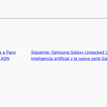
a a Paco
Siguiente:
Samsung Galaxy Unpacked 2
e ADN
inteligencia artificial y la nueva serie 