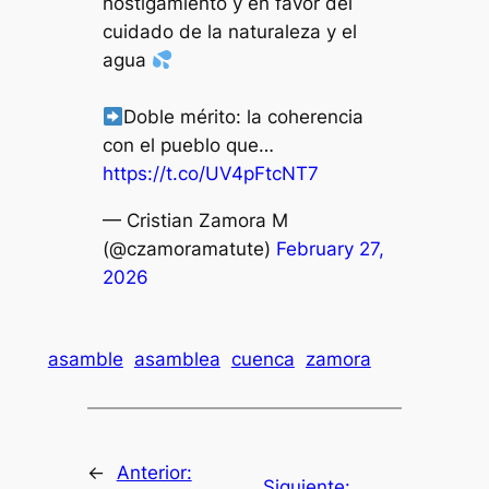
hostigamiento y en favor del
cuidado de la naturaleza y el
agua
Doble mérito: la coherencia
con el pueblo que…
https://t.co/UV4pFtcNT7
— Cristian Zamora M
(@czamoramatute)
February 27,
2026
asamble
asamblea
cuenca
zamora
←
Anterior:
Siguiente: