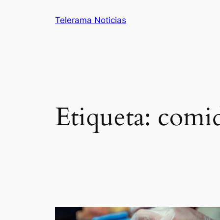
Saltar
Telerama Noticias
al
contenido
Etiqueta:
comid