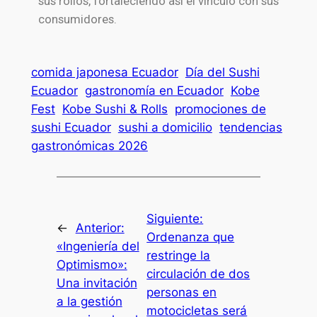
sus rollos, fortaleciendo así el vínculo con sus
consumidores.
comida japonesa Ecuador
Día del Sushi
Ecuador
gastronomía en Ecuador
Kobe
Fest
Kobe Sushi & Rolls
promociones de
sushi Ecuador
sushi a domicilio
tendencias
gastronómicas 2026
Siguiente:
←
Anterior:
Ordenanza que
«Ingeniería del
restringe la
Optimismo»:
circulación de dos
Una invitación
personas en
a la gestión
motocicletas será