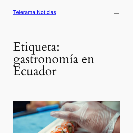
Saltar
Telerama Noticias
al
contenido
Etiqueta:
gastronomía en
Ecuador