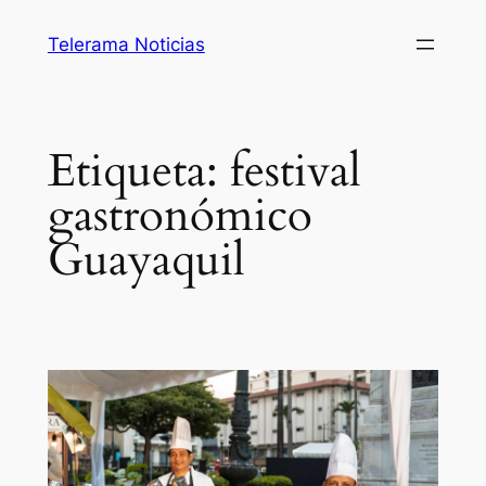
Saltar
Telerama Noticias
al
contenido
Etiqueta:
festival
gastronómico
Guayaquil