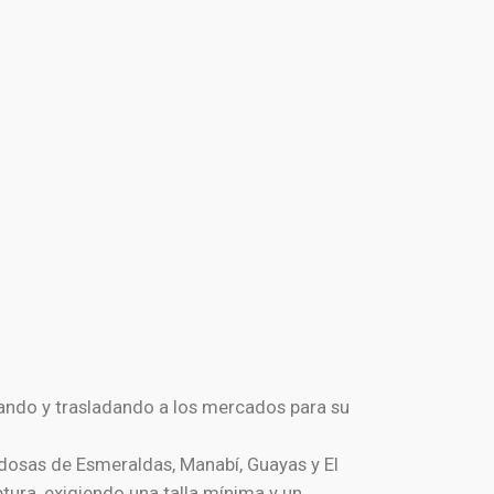
ctando y trasladando a los mercados para su
odosas de Esmeraldas, Manabí, Guayas y El
tura, exigiendo una talla mínima y un