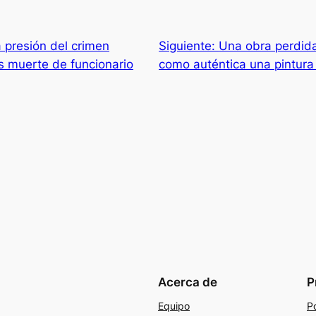
presión del crimen
Siguiente:
Una obra perdida
s muerte de funcionario
como auténtica una pintur
Acerca de
P
Equipo
Po