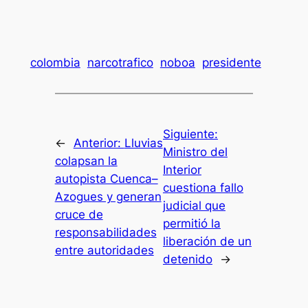
colombia
narcotrafico
noboa
presidente
Siguiente:
←
Anterior:
Lluvias
Ministro del
colapsan la
Interior
autopista Cuenca–
cuestiona fallo
Azogues y generan
judicial que
cruce de
permitió la
responsabilidades
liberación de un
entre autoridades
detenido
→