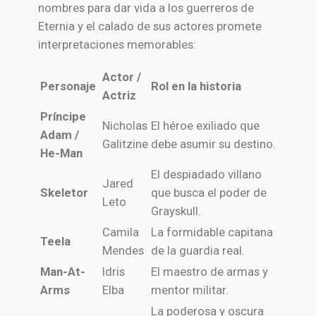
nombres para dar vida a los guerreros de
Eternia y el calado de sus actores promete
interpretaciones memorables:
Actor /
Personaje
Rol en la historia
Actriz
Príncipe
Nicholas
El héroe exiliado que
Adam /
Galitzine
debe asumir su destino.
He-Man
El despiadado villano
Jared
Skeletor
que busca el poder de
Leto
Grayskull.
Camila
La formidable capitana
Teela
Mendes
de la guardia real.
Man-At-
Idris
El maestro de armas y
Arms
Elba
mentor militar.
La poderosa y oscura