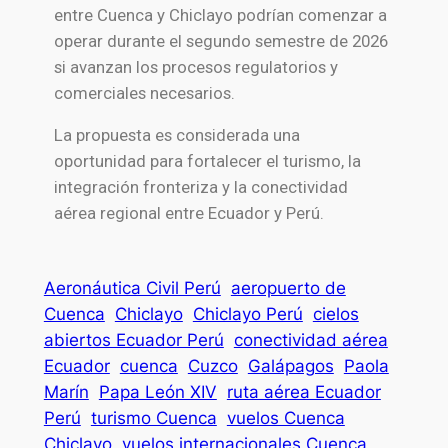
entre Cuenca y Chiclayo podrían comenzar a
operar durante el segundo semestre de 2026
si avanzan los procesos regulatorios y
comerciales necesarios.
La propuesta es considerada una
oportunidad para fortalecer el turismo, la
integración fronteriza y la conectividad
aérea regional entre Ecuador y Perú.
Aeronáutica Civil Perú
aeropuerto de
Cuenca
Chiclayo
Chiclayo Perú
cielos
abiertos Ecuador Perú
conectividad aérea
Ecuador
cuenca
Cuzco
Galápagos
Paola
Marín
Papa León XIV
ruta aérea Ecuador
Perú
turismo Cuenca
vuelos Cuenca
Chiclayo
vuelos internacionales Cuenca